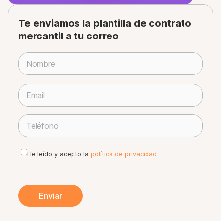
Te enviamos la plantilla de contrato
mercantil a tu correo
P
o
r
f
a
He leído y acepto la
política de privacidad
v
o
r
,
d