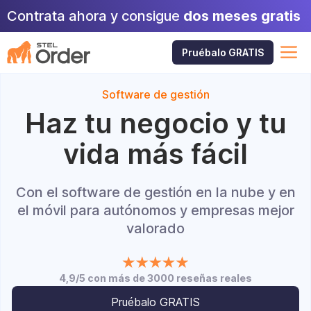
Saltar
Contrata ahora y consigue
dos meses gratis
al
contenido
M
Pruébalo GRATIS
Software de gestión
Haz tu negocio y tu
vida más fácil
Con el software de gestión en la nube y en
el móvil para autónomos y empresas mejor
valorado
4,9/5 con más de 3000 reseñas reales
Pruébalo GRATIS