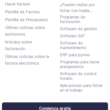
en Assistant, albaranes
Hacer factura
¿Pueden multar por
en Inbox y más
fichar con huella
Plantilla de Factura
dactilar?
Programas de
Plantilla de Presupuesto
facturación
Últimas noticias sobre
Software de gestión
autónomos
Software SAT
Artículos sobre
Software de
mantenimiento
facturación
ERP para pymes
Últimas noticias sobre la
Programas para hacer
factura electrónica
presupuestos
Software de control
horario
Aplicaciones para fichar
en el trabajo
Comienza gratis