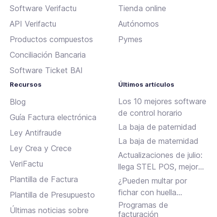
Software Verifactu
Tienda online
API Verifactu
Autónomos
Productos compuestos
Pymes
Conciliación Bancaria
Software Ticket BAI
Recursos
Últimos artículos
Los 10 mejores software
Blog
de control horario
Guía Factura electrónica
La baja de paternidad
Ley Antifraude
La baja de maternidad
Ley Crea y Crece
Actualizaciones de julio:
VeriFactu
llega STEL POS, mejoras
en Assistant, albaranes
Plantilla de Factura
¿Pueden multar por
en Inbox y más
fichar con huella
Plantilla de Presupuesto
dactilar?
Programas de
Últimas noticias sobre
facturación