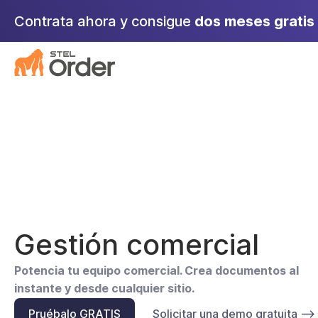
Saltar
Contrata ahora y consigue
dos meses gratis
al
contenido
Gestión comercial
Potencia tu equipo comercial. Crea documentos al
instante y desde cualquier sitio.
Pruébalo GRATIS
Solicitar una demo gratuita –>