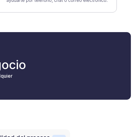
ayudarte por teléfono, chat o correo electrónico.
gocio
quier