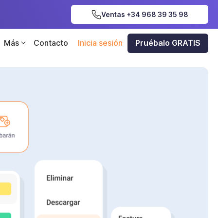
Ventas +34 968 39 35 98
Más
Contacto
Inicia sesión
Pruébalo GRATIS