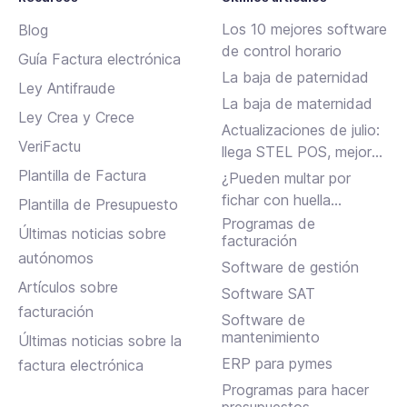
Los 10 mejores software
Blog
de control horario
Guía Factura electrónica
La baja de paternidad
Ley Antifraude
La baja de maternidad
Ley Crea y Crece
Actualizaciones de julio:
VeriFactu
llega STEL POS, mejoras
en Assistant, albaranes
Plantilla de Factura
¿Pueden multar por
en Inbox y más
fichar con huella
Plantilla de Presupuesto
dactilar?
Programas de
Últimas noticias sobre
facturación
autónomos
Software de gestión
Artículos sobre
Software SAT
facturación
Software de
mantenimiento
Últimas noticias sobre la
ERP para pymes
factura electrónica
Programas para hacer
presupuestos