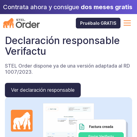
Saltar
Contrata ahora y consigue
dos meses gratis
al
contenido
M
Pruébalo GRATIS
Declaración responsable
Verifactu
STEL Order dispone ya de una versión adaptada al RD
1007/2023.
Ver declaración responsable