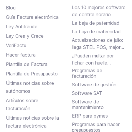
Los 10 mejores software
Blog
de control horario
Guía Factura electrónica
La baja de paternidad
Ley Antifraude
La baja de maternidad
Ley Crea y Crece
Actualizaciones de julio:
VeriFactu
llega STEL POS, mejoras
en Assistant, albaranes
Hacer factura
¿Pueden multar por
en Inbox y más
fichar con huella
Plantilla de Factura
dactilar?
Programas de
Plantilla de Presupuesto
facturación
Últimas noticias sobre
Software de gestión
autónomos
Software SAT
Artículos sobre
Software de
mantenimiento
facturación
ERP para pymes
Últimas noticias sobre la
Programas para hacer
factura electrónica
presupuestos