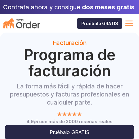
Saltar
Contrata ahora y consigue
dos meses gratis
al
contenido
M
Pruébalo GRATIS
Facturación
Programa de
facturación
La forma más fácil y rápida de hacer
presupuestos y facturas profesionales en
cualquier parte.
4,9/5 con más de 3000 reseñas reales
Pruébalo GRATIS