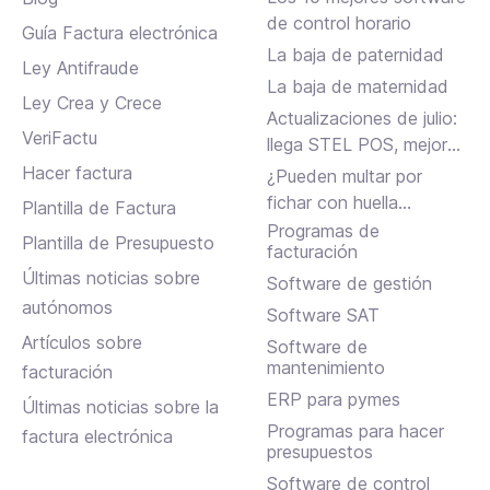
de control horario
Guía Factura electrónica
La baja de paternidad
Ley Antifraude
La baja de maternidad
Ley Crea y Crece
Actualizaciones de julio:
VeriFactu
llega STEL POS, mejoras
en Assistant, albaranes
Hacer factura
¿Pueden multar por
en Inbox y más
fichar con huella
Plantilla de Factura
dactilar?
Programas de
Plantilla de Presupuesto
facturación
Últimas noticias sobre
Software de gestión
autónomos
Software SAT
Artículos sobre
Software de
mantenimiento
facturación
ERP para pymes
Últimas noticias sobre la
Programas para hacer
factura electrónica
presupuestos
Software de control