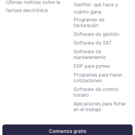
Últimas noticias sobre la
en qué se diferencian
Gasfiter: qué hace y
factura electrónica
cuánto gana
Programas de
facturación
Software de gestión
Software de SAT
Software de
mantenimiento
ERP para pymes
Programas para hacer
cotizaciones
Software de control
horario
Aplicaciones para fichar
en el trabajo
Comienza gratis