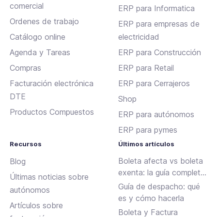
comercial
ERP para Informatica
Ordenes de trabajo
ERP para empresas de
Catálogo online
electricidad
Agenda y Tareas
ERP para Construcción
Compras
ERP para Retail
Facturación electrónica
ERP para Cerrajeros
DTE
Shop
Productos Compuestos
ERP para autónomos
ERP para pymes
Recursos
Últimos artículos
Boleta afecta vs boleta
Blog
exenta: la guía completa
Últimas noticias sobre
para emitir sin errores en
Guía de despacho: qué
autónomos
Chile
es y cómo hacerla
Artículos sobre
Boleta y Factura