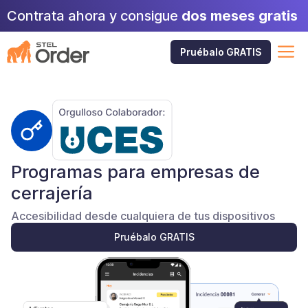
Skip
Contrata ahora y consigue
dos meses gratis
to
content
M
Pruébalo GRATIS
Programas para empresas de
cerrajería
Accesibilidad desde cualquiera de tus dispositivos
Pruébalo GRATIS