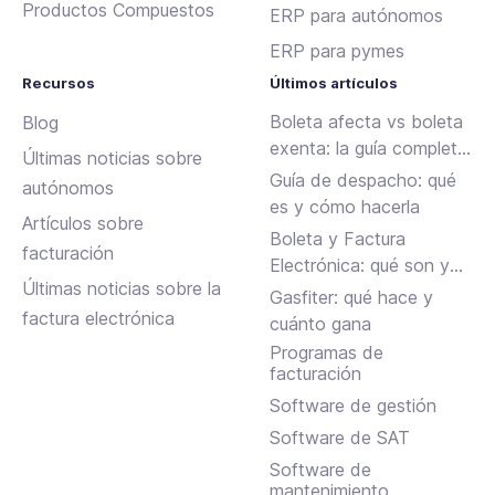
Productos Compuestos
ERP para autónomos
ERP para pymes
Recursos
Últimos artículos
Boleta afecta vs boleta
Blog
exenta: la guía completa
Últimas noticias sobre
para emitir sin errores en
Guía de despacho: qué
autónomos
Chile
es y cómo hacerla
Artículos sobre
Boleta y Factura
facturación
Electrónica: qué son y
Últimas noticias sobre la
en qué se diferencian
Gasfiter: qué hace y
factura electrónica
cuánto gana
Programas de
facturación
Software de gestión
Software de SAT
Software de
mantenimiento