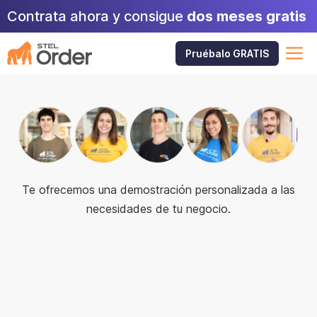
Skip
Contrata ahora y consigue
dos meses gratis
to
content
M
Pruébalo GRATIS
Te ofrecemos una demostración personalizada a las
necesidades de tu negocio.