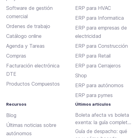
Software de gestión
ERP para HVAC
comercial
ERP para Informatica
Ordenes de trabajo
ERP para empresas de
Catálogo online
electricidad
Agenda y Tareas
ERP para Construcción
Compras
ERP para Retail
Facturación electrónica
ERP para Cerrajeros
DTE
Shop
Productos Compuestos
ERP para autónomos
ERP para pymes
Recursos
Últimos artículos
Boleta afecta vs boleta
Blog
exenta: la guía completa
Últimas noticias sobre
para emitir sin errores en
Guía de despacho: qué
autónomos
Chile