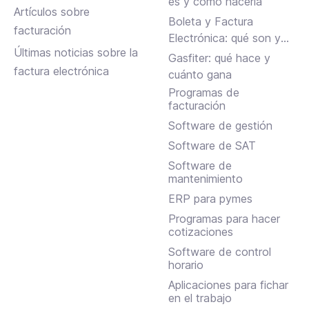
es y cómo hacerla
Artículos sobre
Boleta y Factura
facturación
Electrónica: qué son y
Últimas noticias sobre la
en qué se diferencian
Gasfiter: qué hace y
factura electrónica
cuánto gana
Programas de
facturación
Software de gestión
Software de SAT
Software de
mantenimiento
ERP para pymes
Programas para hacer
cotizaciones
Software de control
horario
Aplicaciones para fichar
en el trabajo