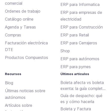
comercial
ERP para Informatica
Ordenes de trabajo
ERP para empresas de
Catálogo online
electricidad
Agenda y Tareas
ERP para Construcción
Compras
ERP para Retail
Facturación electrónica
ERP para Cerrajeros
DTE
Shop
Productos Compuestos
ERP para autónomos
ERP para pymes
Recursos
Últimos artículos
Boleta afecta vs boleta
Blog
exenta: la guía completa
Últimas noticias sobre
para emitir sin errores en
Guía de despacho: qué
autónomos
Chile
es y cómo hacerla
Artículos sobre
Boleta y Factura