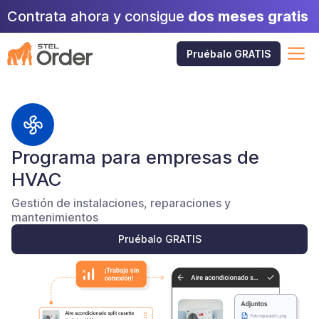
Skip
Contrata ahora y consigue
dos meses gratis
to
content
M
Pruébalo GRATIS
Programa para empresas de
HVAC
Gestión de instalaciones, reparaciones y
mantenimientos
Pruébalo GRATIS