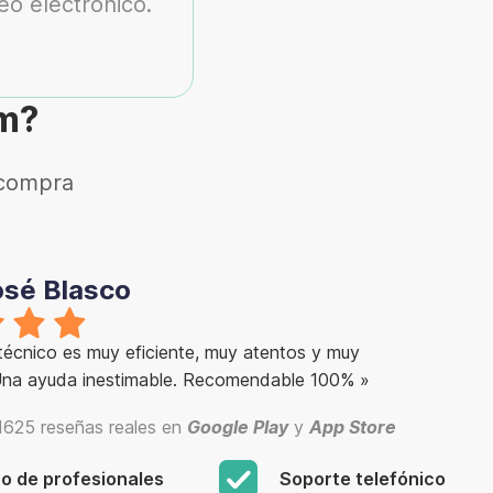
eo electrónico.
um?
 compra
osé Blasco
 técnico es muy eficiente, muy atentos y muy
 Una ayuda inestimable. Recomendable 100% »
625 reseñas reales en
Google Play
y
App Store
o de profesionales
Soporte telefónico