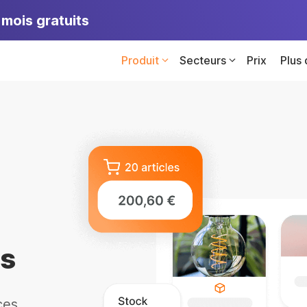
mois gratuits
Produit
Secteurs
Prix
Plus
es
ces,