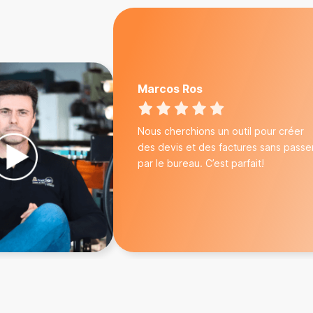
Marcos Ros
Nous cherchions un outil pour créer
des devis et des factures sans passe
par le bureau. C’est parfait!