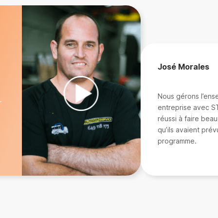
José Morales
Nous gérons l’ens
r
entreprise avec ST
réussi à faire bea
qu’ils avaient pré
programme.