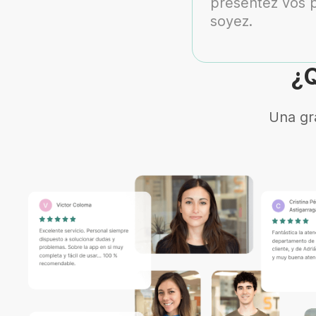
présentez vos 
soyez.
¿Q
Una gr