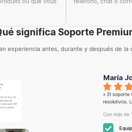
produits où que vous
teléfono, chat o corr
ué significa Soporte Premi
an experiencia antes, durante y después de la
María J
« El soporte
resolutivos.
Con más de 1
Equip