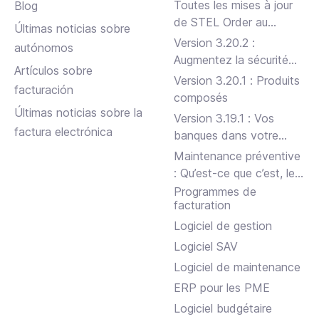
Toutes les mises à jour
Blog
de STEL Order au
Últimas noticias sobre
premier semestre 2024
Version 3.20.2 :
autónomos
Augmentez la sécurité
Artículos sobre
de votre entreprise
Version 3.20.1 : Produits
facturación
composés
Últimas noticias sobre la
Version 3.19.1 : Vos
factura electrónica
banques dans votre
STEL Order
Maintenance préventive
: Qu’est-ce que c’est, les
types et comment le
Programmes de
facturation
faire efficacement
Logiciel de gestion
Logiciel SAV
Logiciel de maintenance
ERP pour les PME
Logiciel budgétaire