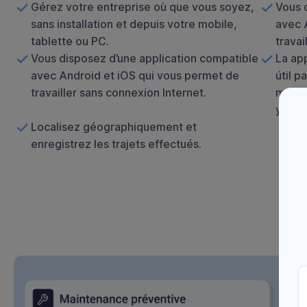
Gérez votre entreprise où que vous soyez,
Vous 
sans installation et depuis votre mobile,
avec 
tablette ou PC.
travai
Vous disposez d’une application compatible
La ap
avec Android et iOS qui vous permet de
útil p
travailler sans connexion Internet.
manua
y víde
Localisez géographiquement et
enregistrez les trajets effectués.