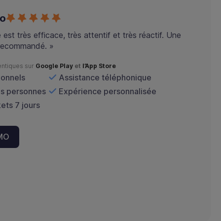
co
est très efficace, très attentif et très réactif. Une
 recommandé. »
entiques sur
Google Play
et
l’App Store
ionnels
Assistance téléphonique
es personnes
Expérience personnalisée
ets 7 jours
MO