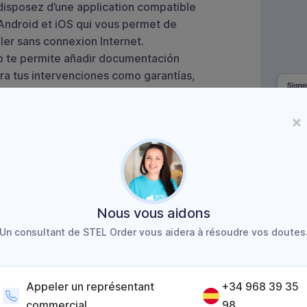
disposez d’une application compatible
Android et iOS qui vous permet de
ller sans connexion Internet.
p te permite añadir documentación
ara tus intervenciones como garantías,
les, imágenes, grabaciones de audio
os.
Nous vous aidons
Un consultant de STEL Order vous aidera à résoudre vos doutes
Appeler un représentant
+34 968 39 35
commercial
98