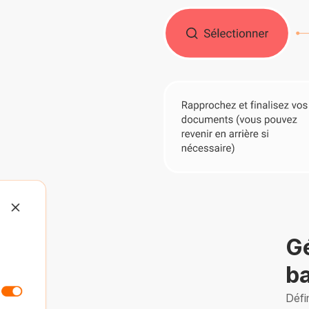
Gé
b
Défi