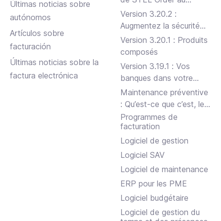
Últimas noticias sobre
premier semestre 2024
Version 3.20.2 :
autónomos
Augmentez la sécurité
Artículos sobre
de votre entreprise
Version 3.20.1 : Produits
facturación
composés
Últimas noticias sobre la
Version 3.19.1 : Vos
factura electrónica
banques dans votre
STEL Order
Maintenance préventive
: Qu’est-ce que c’est, les
types et comment le
Programmes de
facturation
faire efficacement
Logiciel de gestion
Logiciel SAV
Logiciel de maintenance
ERP pour les PME
Logiciel budgétaire
Logiciel de gestion du