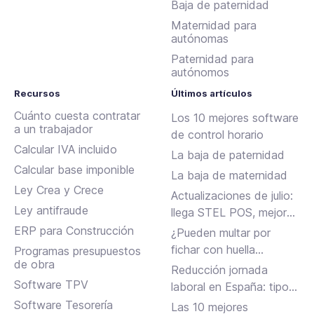
Baja de paternidad
Maternidad para
autónomas
Paternidad para
autónomos
Recursos
Últimos artículos
Cuánto cuesta contratar
Los 10 mejores software
a un trabajador
de control horario
Calcular IVA incluido
La baja de paternidad
Calcular base imponible
La baja de maternidad
Ley Crea y Crece
Actualizaciones de julio:
Ley antifraude
llega STEL POS, mejoras
en Assistant, albaranes
ERP para Construcción
¿Pueden multar por
en Inbox y más
fichar con huella
Programas presupuestos
de obra
dactilar?
Reducción jornada
Software TPV
laboral en España: tipos,
requisitos y cómo
Software Tesorería
Las 10 mejores