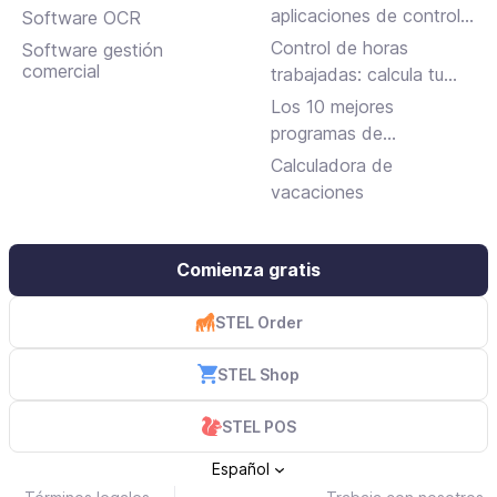
solicitarla
aplicaciones de control
Software OCR
horario para fichar en el
Control de horas
Software gestión
trabajo
comercial
trabajadas: calcula tu
jornada laboral
Los 10 mejores
programas de
facturación gratuitos y
Calculadora de
de pago
vacaciones
Comienza gratis
STEL Order
STEL Shop
STEL POS
Español