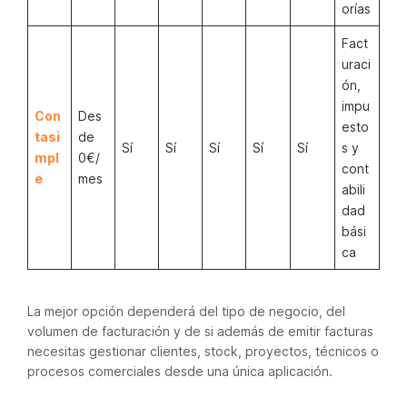
orías
Fact
uraci
ón,
impu
Con
Des
esto
tasi
de
Sí
Sí
Sí
Sí
Sí
s y
mpl
0€/
cont
e
mes
abili
dad
bási
ca
La mejor opción dependerá del tipo de negocio, del
volumen de facturación y de si además de emitir facturas
necesitas gestionar clientes, stock, proyectos, técnicos o
procesos comerciales desde una única aplicación.