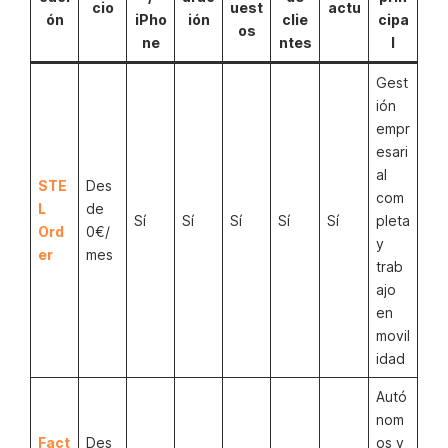
cio
uest
actu
ón
iPho
ión
clie
cipa
os
ne
ntes
l
Gest
ión
empr
esari
al
STE
Des
com
L
de
Sí
Sí
Sí
Sí
Sí
pleta
Ord
0€/
y
er
mes
trab
ajo
en
movil
idad
Autó
nom
Fact
Des
os y