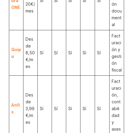
ura
Sí
Sí
Sí
Sí
Sí
20€/
ón
ONE
mes
docu
ment
al
Fact
Des
uraci
de
Quip
ón y
8,50
Sí
Sí
Sí
Sí
Sí
u
gesti
€/m
ón
es
fiscal
Fact
uraci
Des
ón,
de
cont
Anfi
3,99
Sí
Sí
Sí
Sí
Sí
abili
x
€/m
dad
es
y
ases