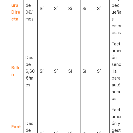
ura
de
peq
Sí
Sí
Sí
Sí
Sí
Dire
0€/
ueña
cta
mes
s
empr
esas
Fact
uraci
Des
ón
de
senc
Billi
6,60
Sí
Sí
Sí
Sí
Sí
illa
n
€/m
para
es
autó
nom
os
Fact
uraci
Des
ón y
Fact
de
gesti