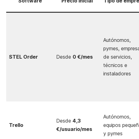
Software
Precio inicial
Tipo de empr
Autónomos,
pymes, empres
STEL Order
Desde
0 €/mes
de servicios,
técnicos e
instaladores
Autónomos,
Desde
4,3
Trello
equipos peque
€/usuario/mes
y pymes