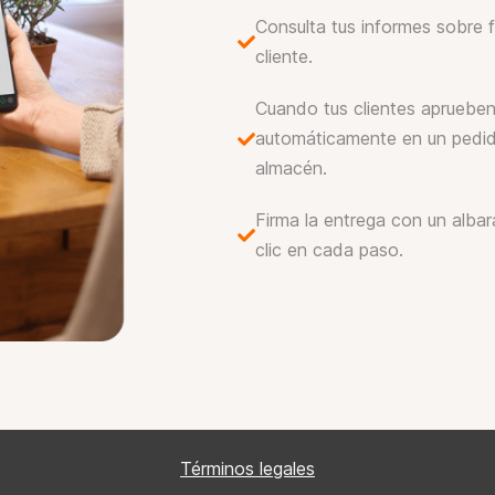
a
Consulta tus informes sobre 
c
cliente.
í
o
Cuando tus clientes aprueben
.
automáticamente en un pedido
almacén.
Firma la entrega con un albar
clic en cada paso.
Términos legales