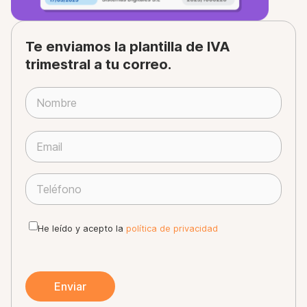
Te enviamos la plantilla de IVA
trimestral a tu correo.
P
o
r
f
a
He leído y acepto la
política de privacidad
v
o
r
,
d