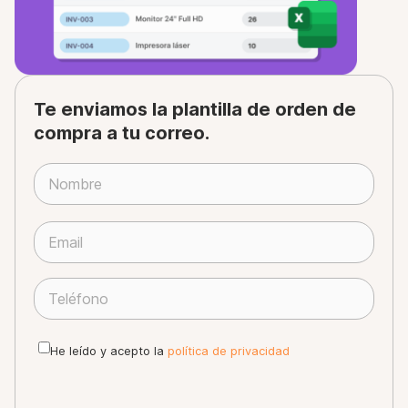
Te enviamos la plantilla de orden de
compra a tu correo.
P
o
r
f
a
He leído y acepto la
política de privacidad
v
o
r