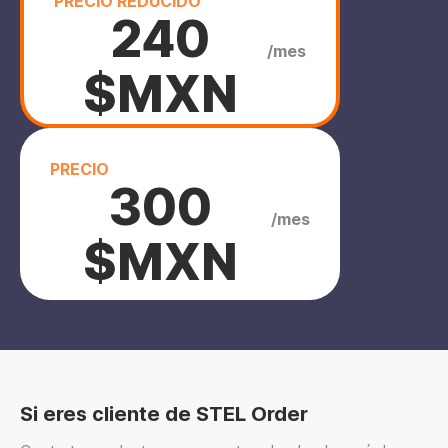
PRECIO REDUCIDO
240
/mes
$MXN
PRECIO
300
/mes
$MXN
Si eres cliente de STEL Order