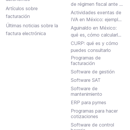
de régimen fiscal ante el
Artículos sobre
SAT en México?
Actividades exentas de
facturación
IVA en México: ejemplos
Últimas noticias sobre la
y reglas clave
Aguinaldo en México:
factura electrónica
qué es, cómo calcularlo
y cuándo se paga
CURP: qué es y cómo
puedes consultarlo
Programas de
facturación
Software de gestión
Software SAT
Software de
mantenimiento
ERP para pymes
Programas para hacer
cotizaciones
Software de control