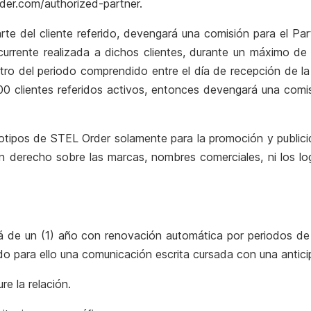
der.com/authorized-partner.
 parte del cliente referido, devengará una comisión para el 
 recurrente realizada a dichos clientes, durante un máximo d
tro del periodo comprendido entre el día de recepción de la 
00 clientes referidos activos, entonces devengará una com
ogotipos de STEL Order solamente para la promoción y publi
ún derecho sobre las marcas, nombres comerciales, ni los l
será de un (1) año con renovación automática por periodos d
ando para ello una comunicación escrita cursada con una antic
e la relación.