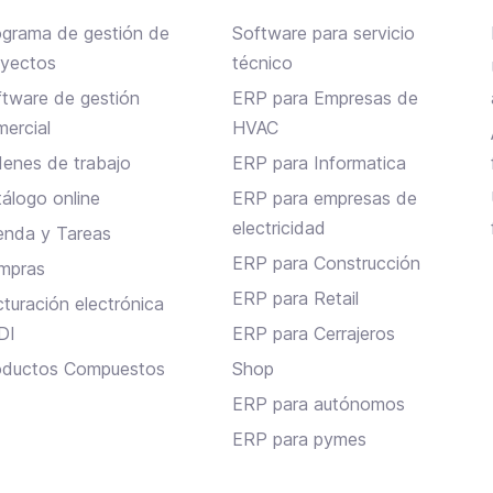
ograma de gestión de
Software para servicio
oyectos
técnico
tware de gestión
ERP para Empresas de
ercial
HVAC
enes de trabajo
ERP para Informatica
álogo online
ERP para empresas de
electricidad
enda y Tareas
ERP para Construcción
mpras
ERP para Retail
turación electrónica
DI
ERP para Cerrajeros
oductos Compuestos
Shop
ERP para autónomos
ERP para pymes