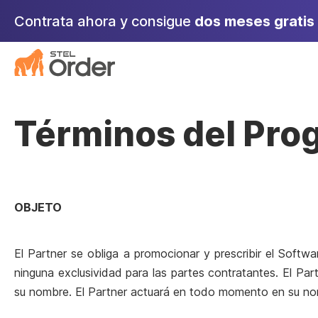
Saltar
Contrata ahora y consigue
dos meses gratis
al
contenido
Términos del Pro
OBJETO
El Partner se obliga a promocionar y prescribir el Soft
ninguna exclusividad para las partes contratantes. El P
su nombre. El Partner actuará en todo momento en su no