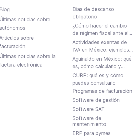
Días de descanso
Blog
obligatorio
Últimas noticias sobre
¿Cómo hacer el cambio
autónomos
de régimen fiscal ante el
Artículos sobre
SAT en México?
Actividades exentas de
facturación
IVA en México: ejemplos y
Últimas noticias sobre la
reglas clave
Aguinaldo en México: qué
factura electrónica
es, cómo calcularlo y
cuándo se paga
CURP: qué es y cómo
puedes consultarlo
Programas de facturación
Software de gestión
Software SAT
Software de
mantenimiento
ERP para pymes