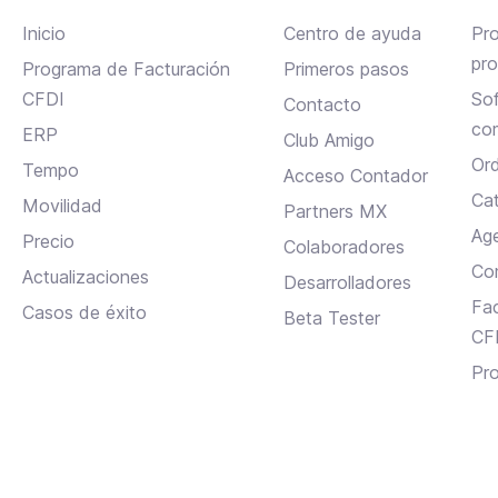
Inicio
Centro de ayuda
Pr
pr
Programa de Facturación
Primeros pasos
CFDI
Sof
Contacto
com
ERP
Club Amigo
Ord
Tempo
Acceso Contador
Cat
Movilidad
Partners MX
Ag
Precio
Colaboradores
Co
Actualizaciones
Desarrolladores
Fac
Casos de éxito
Beta Tester
CF
Pr