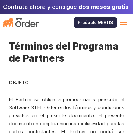
Skip
Contrata ahora y consigue
dos meses gratis
to
content
M
Pruébalo GRATIS
Términos del Programa
de Partners
OBJETO
El Partner se obliga a promocionar y prescribir el
Software STEL Order en los términos y condiciones
previstos en el presente documento. El presente
documento no implica ninguna exclusividad para las
partes contratantes. El Partner no podrá ser