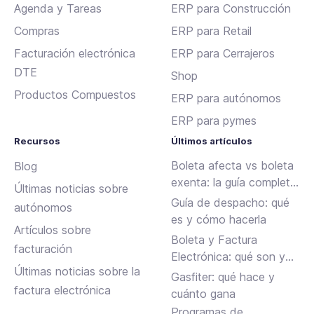
Agenda y Tareas
ERP para Construcción
Compras
ERP para Retail
Facturación electrónica
ERP para Cerrajeros
DTE
Shop
Productos Compuestos
ERP para autónomos
ERP para pymes
Recursos
Últimos artículos
Boleta afecta vs boleta
Blog
exenta: la guía completa
Últimas noticias sobre
para emitir sin errores en
Guía de despacho: qué
autónomos
Chile
es y cómo hacerla
Artículos sobre
Boleta y Factura
facturación
Electrónica: qué son y
Últimas noticias sobre la
en qué se diferencian
Gasfiter: qué hace y
factura electrónica
cuánto gana
Programas de