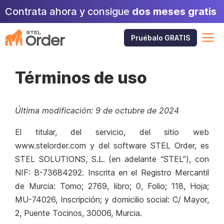
Saltar
Contrata ahora y consigue
dos meses gratis
al
contenido
M
Pruébalo GRATIS
Términos de uso
Última modificación: 9 de octubre de 2024
El titular, del servicio, del sitio web
www.stelorder.com y del software STEL Order, es
STEL SOLUTIONS, S.L. (en adelante “STEL”), con
NIF: B-73684292. Inscrita en el Registro Mercantil
de Murcia: Tomo; 2769, libro; 0, Folio; 118, Hoja;
MU-74026, Inscripción; y domicilio social: C/ Mayor,
2, Puente Tocinos, 30006, Murcia.