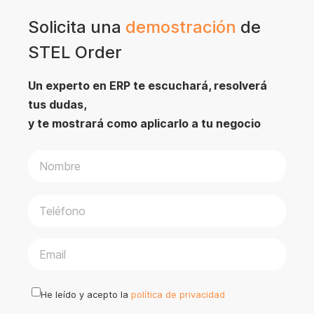
Solicita una
demostración
de
STEL Order
Un experto en ERP te escuchará, resolverá
tus dudas,
y te mostrará como aplicarlo a tu negocio
P
o
r
f
a
He leído y acepto la
política de privacidad
v