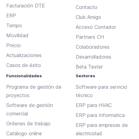
a
Facturación DTE
Contacto
c
ERP
Club Amigo
í
Tempo
Acceso Contador
o
Movilidad
Partners CH
.
Precio
Colaboradores
Actualizaciones
Desarrolladores
Casos de éxito
Beta Tester
Funcionalidades
Sectores
Programa de gestión de
Software para servicio
proyectos
técnico
Software de gestión
ERP para HVAC
comercial
ERP para Informatica
Ordenes de trabajo
ERP para empresas de
Catálogo online
electricidad