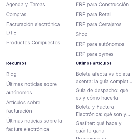
Agenda y Tareas
ERP para Construcción
Compras
ERP para Retail
Facturación electrónica
ERP para Cerrajeros
DTE
Shop
Productos Compuestos
ERP para autónomos
ERP para pymes
Recursos
Últimos artículos
Boleta afecta vs boleta
Blog
exenta: la guía completa
Últimas noticias sobre
para emitir sin errores en
Guía de despacho: qué
autónomos
Chile
es y cómo hacerla
Artículos sobre
Boleta y Factura
facturación
Electrónica: qué son y
Últimas noticias sobre la
en qué se diferencian
Gasfiter: qué hace y
factura electrónica
cuánto gana
Programas de