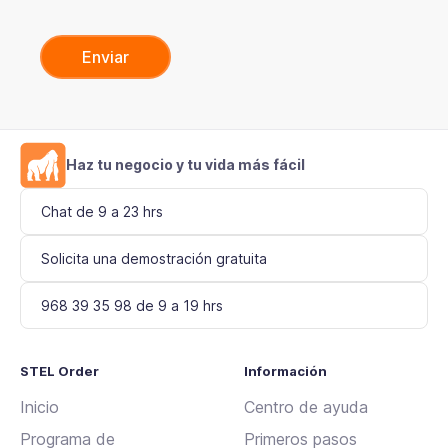
o
r
,
d
e
j
a
Haz tu negocio y tu vida más fácil
e
Chat de 9 a 23 hrs
s
t
Solicita una demostración gratuita
e
c
968 39 35 98 de 9 a 19 hrs
a
m
STEL Order
Información
p
Inicio
Centro de ayuda
o
v
Programa de
Primeros pasos