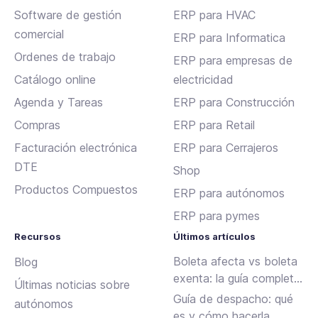
Software de gestión
ERP para HVAC
comercial
ERP para Informatica
Ordenes de trabajo
ERP para empresas de
Catálogo online
electricidad
Agenda y Tareas
ERP para Construcción
Compras
ERP para Retail
Facturación electrónica
ERP para Cerrajeros
DTE
Shop
Productos Compuestos
ERP para autónomos
ERP para pymes
Recursos
Últimos artículos
Boleta afecta vs boleta
Blog
exenta: la guía completa
Últimas noticias sobre
para emitir sin errores en
Guía de despacho: qué
autónomos
Chile
es y cómo hacerla