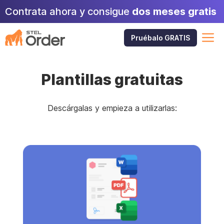
Skip
Contrata ahora y consigue
dos meses gratis
to
content
M
Pruébalo GRATIS
Plantillas gratuitas
Descárgalas y empieza a utilizarlas: