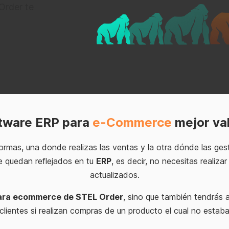
Order te
m
ftware ERP para
e-Commerce
mejor va
formas, una donde realizas las ventas y la otra dónde las ge
e quedan reflejados en tu
ERP
, es decir, no necesitas realiz
actualizados.
ara ecommerce de STEL Order
, sino que también tendrás 
lientes si realizan compras de un producto el cual no estab