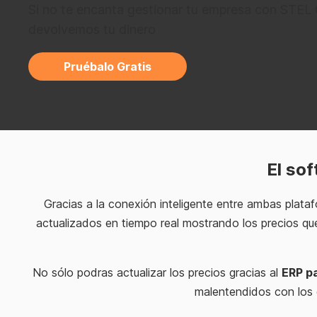
Si no te encanta gestionar tu empresa con STEL 
devolvemos tu dinero
p
o
Pruébalo Gratis
v
a
c
í
o
El so
.
Gracias a la conexión inteligente entre ambas plata
actualizados en tiempo real mostrando los precios qu
No sólo podras actualizar los precios gracias al
ERP p
malentendidos con los c