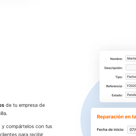
os
de tu empresa de
lla.
o y compártelos con tus
lientes para recibir