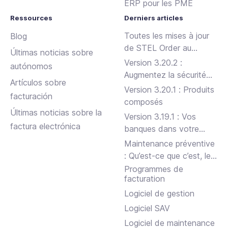
ERP pour les PME
Ressources
Derniers articles
Toutes les mises à jour
Blog
de STEL Order au
Últimas noticias sobre
premier semestre 2024
Version 3.20.2 :
autónomos
Augmentez la sécurité
Artículos sobre
de votre entreprise
Version 3.20.1 : Produits
facturación
composés
Últimas noticias sobre la
Version 3.19.1 : Vos
factura electrónica
banques dans votre
STEL Order
Maintenance préventive
: Qu’est-ce que c’est, les
types et comment le
Programmes de
facturation
faire efficacement
Logiciel de gestion
Logiciel SAV
Logiciel de maintenance