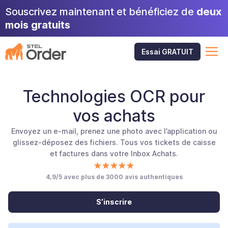
Aller
Souscrivez maintenant et bénéficiez de
deux
au
mois gratuits
contenu
M
Essai GRATUIT
Technologies OCR pour
vos achats
Envoyez un e-mail, prenez une photo avec l’application ou
glissez-déposez des fichiers. Tous vos tickets de caisse
et factures dans votre Inbox Achats.
4,9/5 avec plus de 3000 avis authentiques
S’inscrire