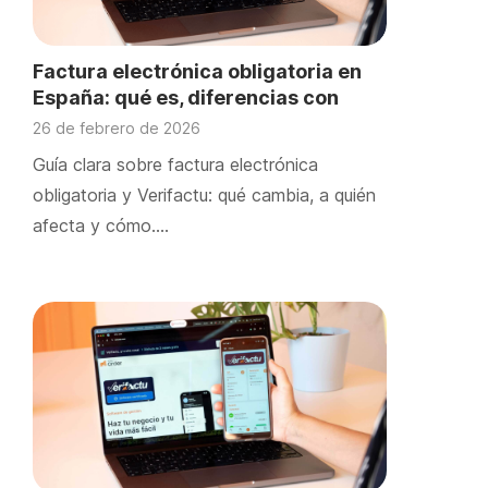
Factura electrónica obligatoria en
España: qué es, diferencias con
Verifactu y cómo adaptarte en 2026
26 de febrero de 2026
Guía clara sobre factura electrónica
obligatoria y Verifactu: qué cambia, a quién
afecta y cómo….