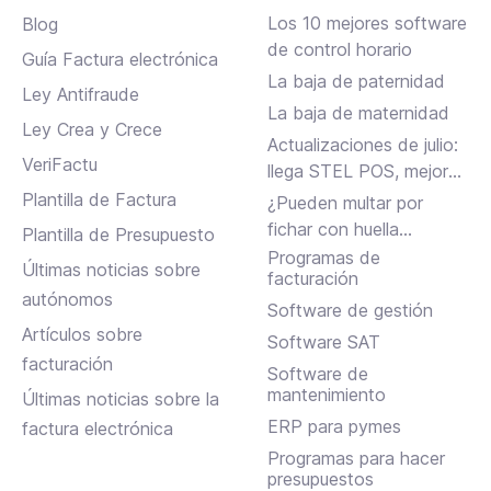
Los 10 mejores software
Blog
de control horario
Guía Factura electrónica
La baja de paternidad
Ley Antifraude
La baja de maternidad
Ley Crea y Crece
Actualizaciones de julio:
VeriFactu
llega STEL POS, mejoras
en Assistant, albaranes
Plantilla de Factura
¿Pueden multar por
en Inbox y más
fichar con huella
Plantilla de Presupuesto
dactilar?
Programas de
Últimas noticias sobre
facturación
autónomos
Software de gestión
Artículos sobre
Software SAT
facturación
Software de
mantenimiento
Últimas noticias sobre la
ERP para pymes
factura electrónica
Programas para hacer
presupuestos