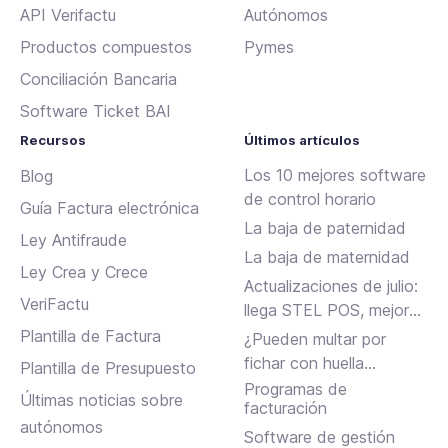
API Verifactu
Autónomos
Productos compuestos
Pymes
Conciliación Bancaria
Software Ticket BAI
Recursos
Últimos artículos
Los 10 mejores software
Blog
de control horario
Guía Factura electrónica
La baja de paternidad
Ley Antifraude
La baja de maternidad
Ley Crea y Crece
Actualizaciones de julio:
VeriFactu
llega STEL POS, mejoras
en Assistant, albaranes
Plantilla de Factura
¿Pueden multar por
en Inbox y más
fichar con huella
Plantilla de Presupuesto
dactilar?
Programas de
Últimas noticias sobre
facturación
autónomos
Software de gestión