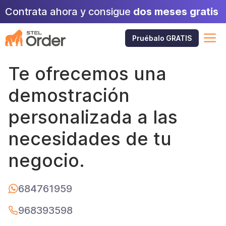
Saltar
Contrata ahora y consigue
dos meses gratis
al
contenido
M
Pruébalo GRATIS
Te ofrecemos una
demostración
personalizada a las
necesidades de tu
negocio.
684761959
968393598