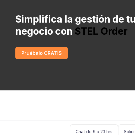
Simplifica la gestión de t
negocio con
STEL Order
Pruébalo GRATIS
Chat de 9 a 23 hrs
Solic