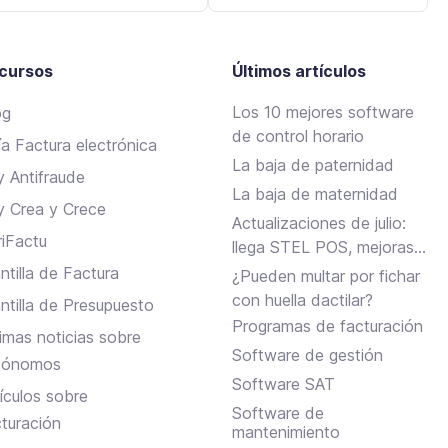
cursos
Últimos artículos
Los 10 mejores software
og
de control horario
ía Factura electrónica
La baja de paternidad
y Antifraude
La baja de maternidad
y Crea y Crece
Actualizaciones de julio:
riFactu
llega STEL POS, mejoras
en Assistant, albaranes en
ntilla de Factura
¿Pueden multar por fichar
Inbox y más
con huella dactilar?
antilla de Presupuesto
Programas de facturación
timas noticias sobre
Software de gestión
tónomos
Software SAT
tículos sobre
Software de
cturación
mantenimiento