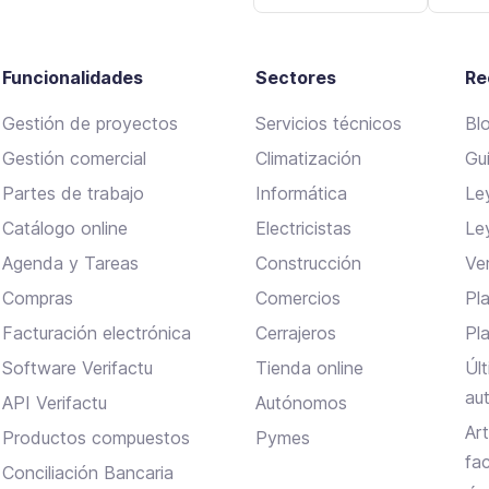
Funcionalidades
Sectores
Re
Gestión de proyectos
Servicios técnicos
Bl
Gestión comercial
Climatización
Gu
Partes de trabajo
Informática
Le
Catálogo online
Electricistas
Le
Agenda y Tareas
Construcción
Ve
Compras
Comercios
Pla
Facturación electrónica
Cerrajeros
Pl
Software Verifactu
Tienda online
Úl
au
API Verifactu
Autónomos
Ar
Productos compuestos
Pymes
fa
Conciliación Bancaria