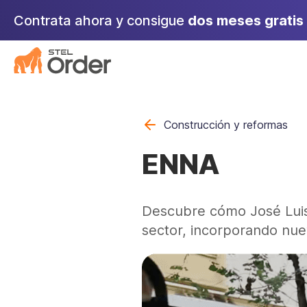
Saltar
Contrata ahora y consigue
dos meses gratis
al
contenido
Construcción y reformas
ENNA
Descubre cómo José Luis
sector, incorporando nu