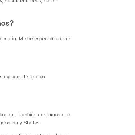
ó y, desde entonces, he ido
ños?
gestión. Me he especializado en
s equipos de trabajo
 Alicante. También contamos con
ondomina y Stades.