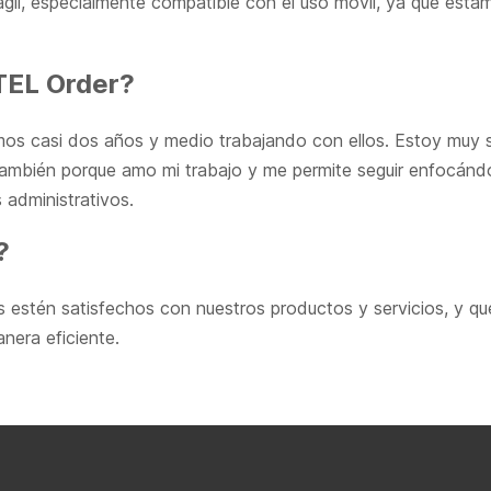
ágil, especialmente compatible con el uso móvil, ya que es
TEL Order?
mos casi dos años y medio trabajando con ellos. Estoy muy s
también porque amo mi trabajo y me permite seguir enfocánd
 administrativos.
?
es estén satisfechos con nuestros productos y servicios, y q
nera eficiente.