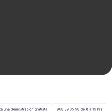
u
ita una demostración gratuita
968 39 35 98 de 8 a 19 hrs