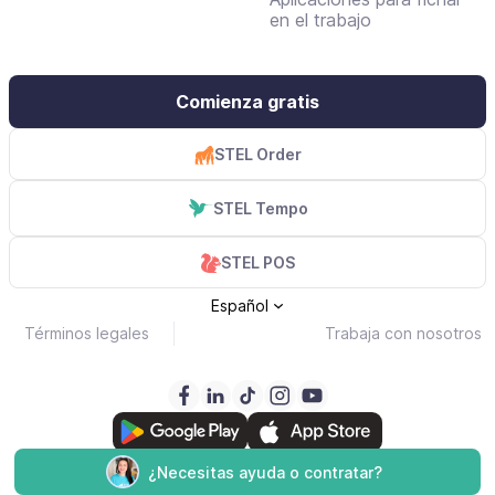
en el trabajo
Comienza gratis
STEL Order
STEL Tempo
STEL POS
Español
Términos legales
Trabaja con nosotros
Copyright © 2000-2026 STEL Solutions S.L.
¿Necesitas ayuda o contratar?