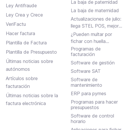
La baja de paternidad
Ley Antifraude
La baja de maternidad
Ley Crea y Crece
Actualizaciones de julio:
VeriFactu
llega STEL POS, mejoras
en Assistant, albaranes
Hacer factura
¿Pueden multar por
en Inbox y más
fichar con huella
Plantilla de Factura
dactilar?
Programas de
Plantilla de Presupuesto
facturación
Últimas noticias sobre
Software de gestión
autónomos
Software SAT
Artículos sobre
Software de
mantenimiento
facturación
ERP para pymes
Últimas noticias sobre la
Programas para hacer
factura electrónica
presupuestos
Software de control
horario
Aplicaciones para fichar