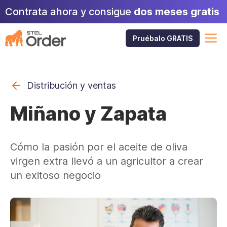
Saltar
Contrata ahora y consigue
dos meses gratis
al
contenido
M
Pruébalo GRATIS
Distribución y ventas
Miñano y Zapata
Cómo la pasión por el aceite de oliva
virgen extra llevó a un agricultor a crear
un exitoso negocio