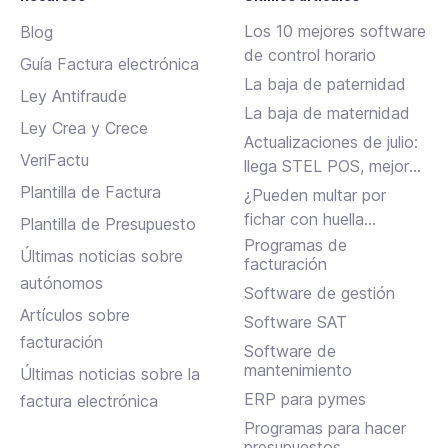
Los 10 mejores software
Blog
de control horario
Guía Factura electrónica
La baja de paternidad
Ley Antifraude
La baja de maternidad
Ley Crea y Crece
Actualizaciones de julio:
VeriFactu
llega STEL POS, mejoras
en Assistant, albaranes
Plantilla de Factura
¿Pueden multar por
en Inbox y más
fichar con huella
Plantilla de Presupuesto
dactilar?
Programas de
Últimas noticias sobre
facturación
autónomos
Software de gestión
Artículos sobre
Software SAT
facturación
Software de
mantenimiento
Últimas noticias sobre la
ERP para pymes
factura electrónica
Programas para hacer
presupuestos