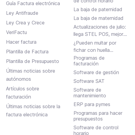
de control horario
Guía Factura electrónica
La baja de paternidad
Ley Antifraude
La baja de maternidad
Ley Crea y Crece
Actualizaciones de julio:
VeriFactu
llega STEL POS, mejoras
en Assistant, albaranes
Hacer factura
¿Pueden multar por
en Inbox y más
fichar con huella
Plantilla de Factura
dactilar?
Programas de
Plantilla de Presupuesto
facturación
Últimas noticias sobre
Software de gestión
autónomos
Software SAT
Artículos sobre
Software de
mantenimiento
facturación
ERP para pymes
Últimas noticias sobre la
Programas para hacer
factura electrónica
presupuestos
Software de control
horario