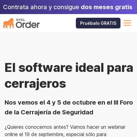
Saltar
Contrata ahora y consigue
dos meses gratis
al
contenido
M
Pruébalo GRATIS
El software ideal para
cerrajeros
Nos vemos el 4 y 5 de octubre en el III Foro
de la Cerrajería de Seguridad
¿Quieres conocernos antes? Vamos hacer un webinar
online el 19 de septiembre, especial sólo para