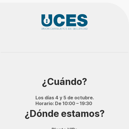
p
o
v
a
c
í
o
.
¿Cuándo?
Los días 4 y 5 de octubre.
Horario: De 10:00 – 19:30
¿Dónde estamos?