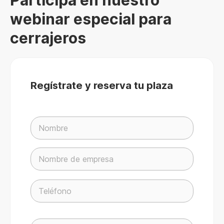
Participa en nuestro
webinar especial para
cerrajeros
Regístrate y reserva tu plaza
P
o
r