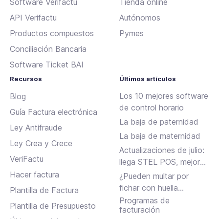
Software Verifactu
Tienda online
API Verifactu
Autónomos
Productos compuestos
Pymes
Conciliación Bancaria
Software Ticket BAI
Recursos
Últimos artículos
Los 10 mejores software
Blog
de control horario
Guía Factura electrónica
La baja de paternidad
Ley Antifraude
La baja de maternidad
Ley Crea y Crece
Actualizaciones de julio:
VeriFactu
llega STEL POS, mejoras
en Assistant, albaranes
Hacer factura
¿Pueden multar por
en Inbox y más
fichar con huella
Plantilla de Factura
dactilar?
Programas de
Plantilla de Presupuesto
facturación