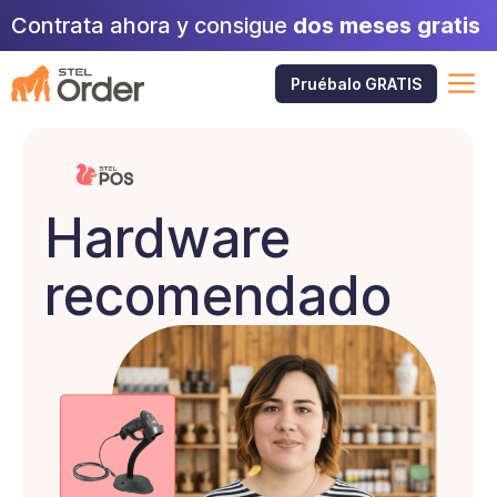
Saltar
Contrata ahora y consigue
dos meses gratis
al
contenido
M
Pruébalo GRATIS
Hardware
recomendado