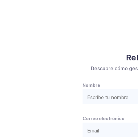
Rel
Descubre cómo gesti
Nombre
P
Correo electrónico
o
r
f