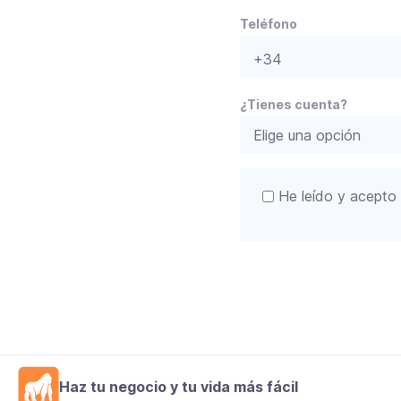
a
v
Teléfono
o
r
,
d
¿Tienes cuenta?
e
j
a
e
He leído y acepto
s
t
e
c
a
m
p
o
v
a
Haz tu negocio y tu vida más fácil
c