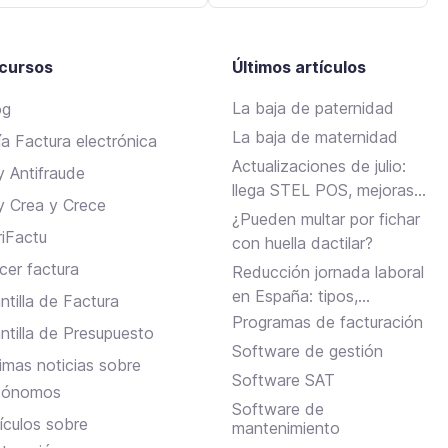
cursos
Últimos artículos
La baja de paternidad
og
La baja de maternidad
ía Factura electrónica
Actualizaciones de julio:
y Antifraude
llega STEL POS, mejoras
y Crea y Crece
en Assistant, albaranes en
¿Pueden multar por fichar
riFactu
Inbox y más
con huella dactilar?
cer factura
Reducción jornada laboral
en España: tipos,
ntilla de Factura
requisitos y cómo
Programas de facturación
antilla de Presupuesto
solicitarla
Software de gestión
timas noticias sobre
Software SAT
tónomos
Software de
tículos sobre
mantenimiento