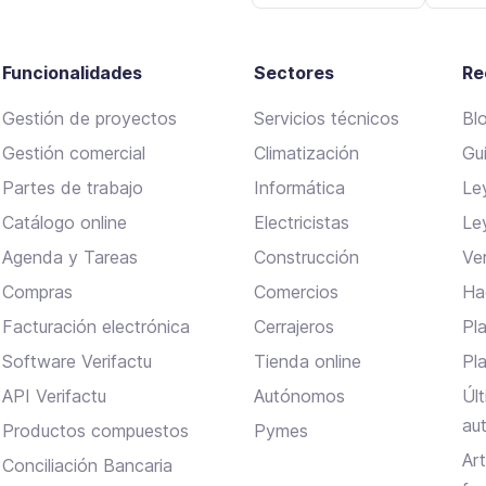
Funcionalidades
Sectores
Re
Gestión de proyectos
Servicios técnicos
Bl
Gestión comercial
Climatización
Gu
Partes de trabajo
Informática
Le
Catálogo online
Electricistas
Le
Agenda y Tareas
Construcción
Ve
Compras
Comercios
Ha
Facturación electrónica
Cerrajeros
Pla
Software Verifactu
Tienda online
Pl
API Verifactu
Autónomos
Úl
au
Productos compuestos
Pymes
Ar
Conciliación Bancaria