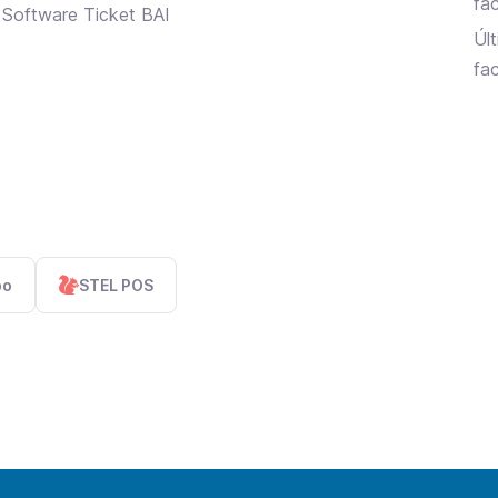
fa
Software Ticket BAI
Últ
fac
po
STEL POS