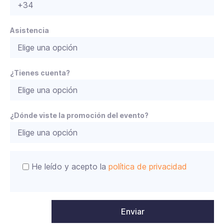
r
,
d
Asistencia
e
j
a
¿Tienes cuenta?
e
s
t
e
¿Dónde viste la promoción del evento?
c
a
m
p
o
He leído y acepto la
política de privacidad
v
a
c
í
o