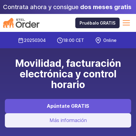
Saltar
Contrata ahora y consigue
dos meses gratis
al
contenido
M
Pruébalo GRATIS
20250304
18:00 CET
Online
Movilidad, facturación
electrónica y control
horario
Apúntate GRATIS
Más información