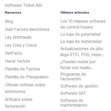
Software Ticket BAI
Recursos
Últimos artículos
Los 10 mejores software
Blog
de control horario
Guía Factura electrónica
La baja de paternidad
Ley Antifraude
La baja de maternidad
Ley Crea y Crece
Actualizaciones de julio:
VeriFactu
llega STEL POS, mejoras
en Assistant, albaranes
Hacer factura
¿Pueden multar por
en Inbox y más
fichar con huella
Plantilla de Factura
dactilar?
Programas de
Plantilla de Presupuesto
facturación
Últimas noticias sobre
Software de gestión
autónomos
Software SAT
Artículos sobre
Software de
mantenimiento
facturación