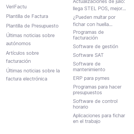
Actualizaciones de julio:
VeriFactu
llega STEL POS, mejoras
en Assistant, albaranes
Plantilla de Factura
¿Pueden multar por
en Inbox y más
fichar con huella
Plantilla de Presupuesto
dactilar?
Programas de
Últimas noticias sobre
facturación
autónomos
Software de gestión
Artículos sobre
Software SAT
facturación
Software de
mantenimiento
Últimas noticias sobre la
ERP para pymes
factura electrónica
Programas para hacer
presupuestos
Software de control
horario
Aplicaciones para fichar
en el trabajo