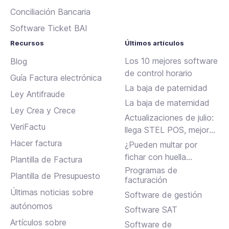
Conciliación Bancaria
Software Ticket BAI
Recursos
Últimos artículos
Los 10 mejores software
Blog
de control horario
Guía Factura electrónica
La baja de paternidad
Ley Antifraude
La baja de maternidad
Ley Crea y Crece
Actualizaciones de julio:
VeriFactu
llega STEL POS, mejoras
en Assistant, albaranes
Hacer factura
¿Pueden multar por
en Inbox y más
fichar con huella
Plantilla de Factura
dactilar?
Programas de
Plantilla de Presupuesto
facturación
Últimas noticias sobre
Software de gestión
autónomos
Software SAT
Artículos sobre
Software de