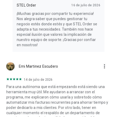
STEL Order
16 de julio de 2026
Accede a información clave para tomar decisiones con datos
¡Muchas gracias por compartir tu experiencia!
reales:
Nos alegra saber que puedes gestionar tu
negocio estés donde estés y que STEL Order se
● Resumen de ingresos y evolución.
adapta a tus necesidades. También nos hace
especial ilusión que valores la implicación de
● Estado de documentos emitidos.
nuestro equipo de soporte. ¡Gracias por confiar
en nosotros!
● Seguimiento de cobros pendientes.
● Supervisión general de la actividad.
more_vert
Emi Martinez Escudero
Facturación electrónica adaptada a la normativa
14 de julio de 2026
Para una autónoma que está empezando está siendo una
herramienta muy útil. Me ayudaron a arrancar con el
STEL Order está preparado para la facturación electrónica y
programa, me explicaron cómo usarla y sobretodo cómo
cumple con la normativa vigente, incluyendo los requisitos
automatizar mis facturas recurrentes para ahorrar tiempo y
actuales de la Agencia Tributaria e integración con Verifactu.
poder dedicarlo a mis clientes. Por otro lado, tener en
cualquier momento el respaldo de un departamento de