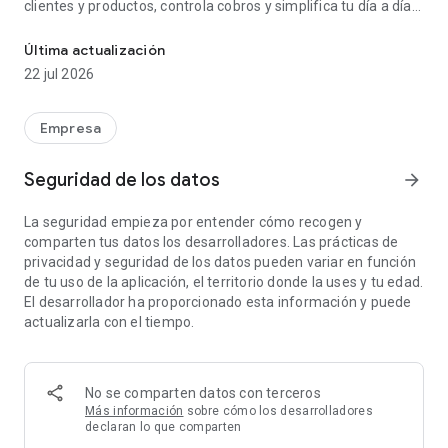
clientes y productos, controla cobros y simplifica tu día a día
Haz tu negocio y tu vida más fácil con STEL Order
desde una única plataforma intuitiva y profesional.
Última actualización
22 jul 2026
Especialmente pensado para profesionales, empresas de
servicios, técnicos, instaladores, mantenimientos y pequeños
Empresa
equipos que necesitan organización, control y agilidad en su
gestión diaria.
Seguridad de los datos
arrow_forward
La seguridad empieza por entender cómo recogen y
comparten tus datos los desarrolladores. Las prácticas de
Gestión y facturación profesional
privacidad y seguridad de los datos pueden variar en función
de tu uso de la aplicación, el territorio donde la uses y tu edad.
El desarrollador ha proporcionado esta información y puede
Emite facturas, presupuestos y albaranes con formato
actualizarla con el tiempo.
profesional. Convierte documentos en un clic, envíalos por
email y realiza el seguimiento completo de cada operación.
Controla vencimientos, estados de pago y cobros pendientes
desde un entorno claro y estructurado.
No se comparten datos con terceros
Más información
sobre cómo los desarrolladores
declaran lo que comparten