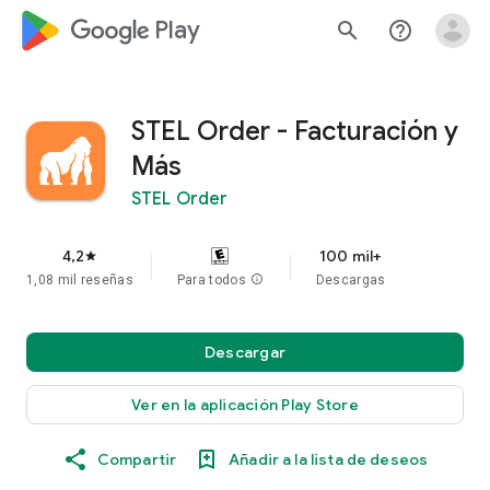
google_logo Play
search
help_outline
STEL Order - Facturación y
Más
STEL Order
4,2
100 mil+
star
1,08 mil reseñas
Para todos
info
Descargas
Descargar
Ver en la aplicación Play Store
Compartir
Añadir a la lista de deseos