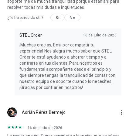
soporte me da mucha tranquilidad porque están ahí para
resolver todas mis dudas e inquietudes.
Ventajas de STEL Order
Sí
No
¿Te ha parecido útil?
● ERP y CRM integrados para autónomos y pymes.
STEL Order
16 de julio de 2026
● Gestión completa de clientes, servicios y documentos.
¡Muchas gracias, Emi, por compartir tu
experiencia! Nos alegra mucho saber que STEL
● Automatización de procesos administrativos.
Order te está ayudando a ahorrar tiempo y a
centrarte en tus clientes. Para nosotros es
● Mayor control financiero y operativo.
fundamental acompañarte desde el principio y
que siempre tengas la tranquilidad de contar con
● Plataforma profesional, intuitiva y escalable.
nuestro equipo de soporte cuando lo necesites.
¡Gracias por confiar en nosotros!
● Soporte personalizado con atención especializada.
more_vert
Adrián Pérez Bermejo
STEL Order está diseñado para quienes quieren
profesionalizar su gestión y hacer su negocio más eficiente.
16 de junio de 2026