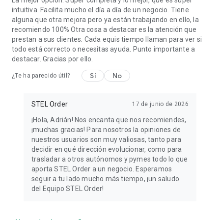
La mejor opción. Super completa y lo mejor, que es súper
intuitiva. Facilita mucho el día a día de un negocio. Tiene
Para más información, visita nuestra página:
alguna que otra mejora pero ya están trabajando en ello, la
https://www.stelorder.com/
recomiendo 100% Otra cosa a destacar es la atención que
prestan a sus clientes. Cada equis tiempo llaman para ver si
todo está correcto o necesitas ayuda. Punto importante a
destacar. Gracias por ello.
Seguridad avanzada
Sí
No
¿Te ha parecido útil?
Protege tu cuenta mediante doble factor de autenticación
STEL Order
17 de junio de 2026
(2FA) y garantiza la integridad y confidencialidad de la
¡Hola, Adrián! Nos encanta que nos recomiendes,
información empresarial.
¡muchas gracias! Para nosotros la opiniones de
nuestros usuarios son muy valiosas, tanto para
decidir en qué dirección evolucionar, como para
trasladar a otros autónomos y pymes todo lo que
Política de privacidad y RGPD
aporta STEL Order a un negocio. Esperamos
seguir a tu lado mucho más tiempo, ¡un saludo
del Equipo STEL Order!
Puedes consultar nuestros términos y política de privacidad
en:
https://www.stelorder.com/politica-de-privacidad-stel-order/