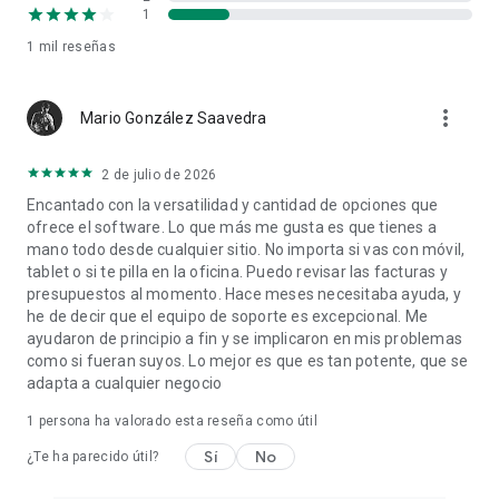
1
Gestión de servicios e intervenciones
1 mil
reseñas
Ideal para negocios que trabajan por proyectos o servicios:
more_vert
Mario González Saavedra
● Registro y seguimiento de trabajos realizados.
2 de julio de 2026
● Asociación de documentos a cada intervención.
Encantado con la versatilidad y cantidad de opciones que
ofrece el software. Lo que más me gusta es que tienes a
● Historial completo por cliente.
mano todo desde cualquier sitio. No importa si vas con móvil,
tablet o si te pilla en la oficina. Puedo revisar las facturas y
● Conversión rápida de servicios en presupuestos o facturas.
presupuestos al momento. Hace meses necesitaba ayuda, y
he de decir que el equipo de soporte es excepcional. Me
ayudaron de principio a fin y se implicaron en mis problemas
como si fueran suyos. Lo mejor es que es tan potente, que se
Optimiza cada trabajo y mejora la rentabilidad de tu
adapta a cualquier negocio
empresa.
1 persona ha valorado esta reseña como útil
Sí
No
¿Te ha parecido útil?
Control y análisis del negocio