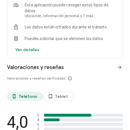
Esta aplicación puede recoger estos tipos de
ERP y CRM para autónomos y pymes
datos
Ubicación, Información personal y 7 más
STEL Order integra herramientas de gestión empresarial
Los datos están cifrados durante el tránsito
(ERP) y relación con clientes (CRM) en una sola plataforma:
Puedes solicitar que se eliminen los datos
● Gestión avanzada de clientes con historial detallado.
Ver detalles
● Control de productos y servicios.
● Seguimiento de presupuestos y oportunidades.
Valoraciones y reseñas
arrow_forward
● Organización y trazabilidad de documentos.
Valoraciones y reseñas verificadas
info_outline
● Control de ingresos y rendimiento del negocio.
Teléfono
Tablet
phone_android
tablet_android
Todo conectado para ofrecer una visión global de la actividad
4,0
empresarial.
5
4
3
2