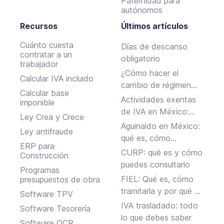
Paternidad para
autónomos
Recursos
Últimos artículos
Cuánto cuesta
Días de descanso
contratar a un
obligatorio
trabajador
¿Cómo hacer el
Calcular IVA incluido
cambio de régimen
Calcular base
fiscal ante el SAT en
Actividades exentas
imponible
México?
de IVA en México:
Ley Crea y Crece
ejemplos y reglas
Aguinaldo en México:
Ley antifraude
clave
qué es, cómo
ERP para
calcularlo y cuándo se
CURP: qué es y cómo
Construcción
paga
puedes consultarlo
Programas
FIEL: Qué es, cómo
presupuestos de obra
tramitarla y por qué es
Software TPV
clave para tu negocio
IVA trasladado: todo
Software Tesorería
en México
lo que debes saber
Software OCR