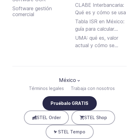
CLABE Interbancaria:
Software gestión
Qué es y cómo se usa
comercial
Tabla ISR en México:
guía para calcular
fácilmente tus
UMA: qué es, valor
impuestos
actual y cómo se
calcula
México
Términos legales
Trabaja con nosotros
Pruébalo GRATIS
STEL Order
STEL Shop
STEL Tempo