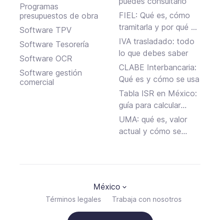
puedes consultarlo
Programas
FIEL: Qué es, cómo
presupuestos de obra
tramitarla y por qué es
Software TPV
clave para tu negocio
IVA trasladado: todo
Software Tesorería
en México
lo que debes saber
Software OCR
CLABE Interbancaria:
Software gestión
Qué es y cómo se usa
comercial
Tabla ISR en México:
guía para calcular
fácilmente tus
UMA: qué es, valor
impuestos
actual y cómo se
calcula
México
Términos legales
Trabaja con nosotros