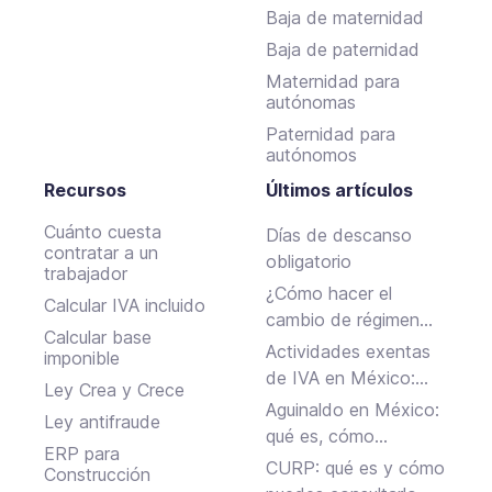
Baja de maternidad
Baja de paternidad
Maternidad para
autónomas
Paternidad para
autónomos
Recursos
Últimos artículos
Cuánto cuesta
Días de descanso
contratar a un
obligatorio
trabajador
¿Cómo hacer el
Calcular IVA incluido
cambio de régimen
Calcular base
fiscal ante el SAT en
Actividades exentas
imponible
México?
de IVA en México:
Ley Crea y Crece
ejemplos y reglas
Aguinaldo en México:
Ley antifraude
clave
qué es, cómo
ERP para
calcularlo y cuándo se
CURP: qué es y cómo
Construcción
paga