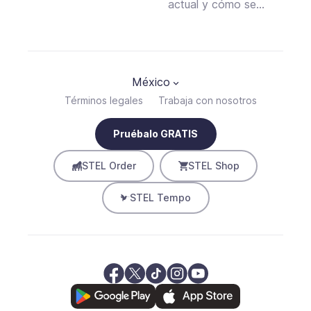
impuestos
actual y cómo se
calcula
México
Términos legales
Trabaja con nosotros
Pruébalo GRATIS
STEL Order
STEL Shop
STEL Tempo