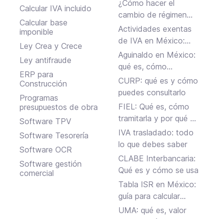
¿Cómo hacer el
Calcular IVA incluido
cambio de régimen
Calcular base
fiscal ante el SAT en
Actividades exentas
imponible
México?
de IVA en México:
Ley Crea y Crece
ejemplos y reglas
Aguinaldo en México:
Ley antifraude
clave
qué es, cómo
ERP para
calcularlo y cuándo se
CURP: qué es y cómo
Construcción
paga
puedes consultarlo
Programas
FIEL: Qué es, cómo
presupuestos de obra
tramitarla y por qué es
Software TPV
clave para tu negocio
IVA trasladado: todo
Software Tesorería
en México
lo que debes saber
Software OCR
CLABE Interbancaria:
Software gestión
Qué es y cómo se usa
comercial
Tabla ISR en México:
guía para calcular
fácilmente tus
UMA: qué es, valor