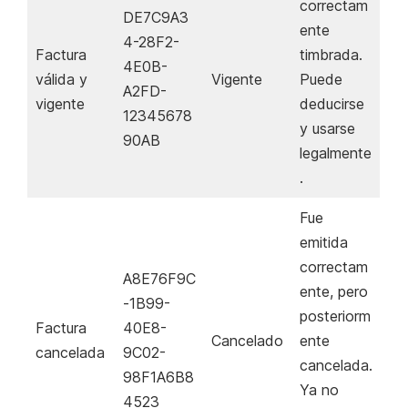
correctam
DE7C9A3
ente
4-28F2-
Factura
timbrada.
4E0B-
válida y
Vigente
Puede
A2FD-
vigente
deducirse
12345678
y usarse
90AB
legalmente
.
Fue
emitida
correctam
A8E76F9C
ente, pero
-1B99-
posteriorm
Factura
40E8-
Cancelado
ente
cancelada
9C02-
cancelada.
98F1A6B8
Ya no
4523