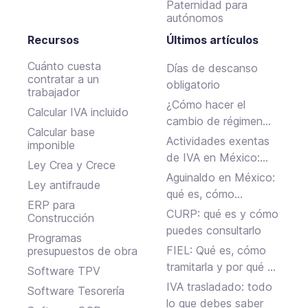
Paternidad para
autónomos
Recursos
Últimos artículos
Cuánto cuesta
Días de descanso
contratar a un
obligatorio
trabajador
¿Cómo hacer el
Calcular IVA incluido
cambio de régimen
Calcular base
fiscal ante el SAT en
Actividades exentas
imponible
México?
de IVA en México:
Ley Crea y Crece
ejemplos y reglas
Aguinaldo en México:
Ley antifraude
clave
qué es, cómo
ERP para
calcularlo y cuándo se
CURP: qué es y cómo
Construcción
paga
puedes consultarlo
Programas
FIEL: Qué es, cómo
presupuestos de obra
tramitarla y por qué es
Software TPV
clave para tu negocio
IVA trasladado: todo
Software Tesorería
en México
lo que debes saber