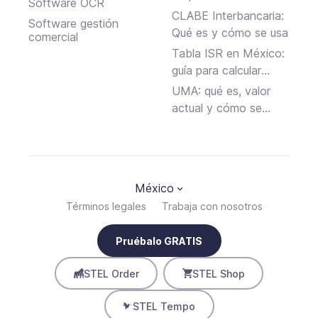
Software OCR
CLABE Interbancaria:
Software gestión
Qué es y cómo se usa
comercial
Tabla ISR en México:
guía para calcular
fácilmente tus
UMA: qué es, valor
impuestos
actual y cómo se
calcula
México
Términos legales
Trabaja con nosotros
Pruébalo GRATIS
STEL Order
STEL Shop
STEL Tempo